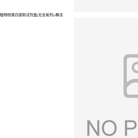
植物核蛋白提取试剂盒(无去垢剂)-酶法