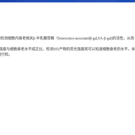
关β-半乳糖苷酶（Senescence-associatedβ-gal,SA-β-gal)的活性，从而
荧光强度与细胞衰老水平成正比，检测S01产物的荧光强度就可以知道细胞衰老的水平。本
进行检。