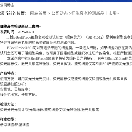
公司动态
您当前的位置：
网站首页
>
公司动态
>
细胞衰老检测新品上市啦~
细胞衰老检测新品上市啦~
发表时间：2025-09-01
贝博BBcellProbe细胞衰老检测试剂盒（绿色荧光）（BB-41512）是利用新型衰老荧光探针B
特异性识别衰老细胞的高灵敏度荧光检测试剂盒。
BBcellProbe®S01可以穿透活细胞的细胞膜，一旦进入细胞，如果细胞内存在
试剂盒既可用于活细胞染色，也可用于固定细胞或组织冰冻切片的染色。根据所检测
本试剂盒中的BBcellProbeS01衰老探针为绿色荧光的探针，具有488nm/516n
荧光酶标仪、激光共聚焦显微镜、荧光显微镜、流式细胞仪等检测S01产物的荧光强
产品特点：
使用方便：可用荧光分光光度计、荧光酶标仪或流式细胞仪检测或激光共聚焦显微
镜直接拍照分析；
背景低，灵敏度高；
线性范围宽，使用方便。
检测方法：
荧光分光光度计/荧光酶标仪/流式细胞仪/荧光显徼镜/激光共聚焦
样本类型：
悬浮细胞/贴壁细胞