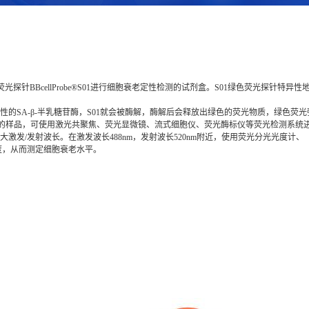
BcellProbe®S01进行细胞衰老定性检测的试剂盒。S01绿色荧光探针特异性地检测细胞内衰老相
高活性的SA-β-半乳糖苷酶，S01就会被酶解，酶解后会释放出绿色的荧光物质，绿色
的样品，可使用激光共聚焦、荧光显微镜、流式细胞仪、荧光酶标仪等荧光检测系统
m的最大激发/发射波长。在激发波长488nm，发射波长520nm附近，使用荧光分光光度计、
度，从而测定细胞衰老水平。