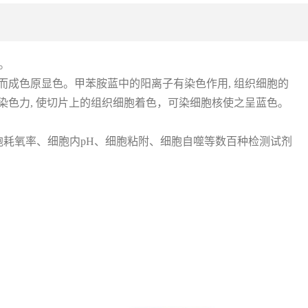
色。
色团，从而成色原显色。甲苯胺蓝中的阳离子有染色作用, 组织细胞的
染色力, 使切片上的组织细胞着色，可染细胞核使之呈蓝色。
、细胞耗氧率、细胞内pH、细胞粘附、细胞自噬等数百种检测试剂