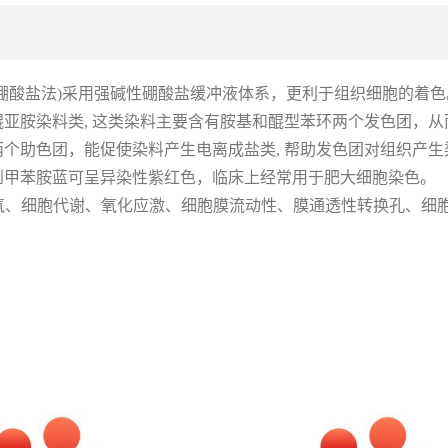
Blue,0.5%,硼酸盐法)采用强碱性硼酸盐缓冲液体系，更利于组织细胞的着
成染料, 属于醌亚胺染料类, 这类染料主要含有胺基和醌型苯环两个发
个助色团，能促使染料产生电离成盐类, 帮助发色团对组织产生
到甲苯胺蓝可呈异染性紫红色，临床上经常用于肥大细胞染色。
毒性、活性氧、细胞代谢、氧化应激、细胞膜流动性、膜通透性转换孔