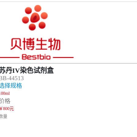
苏丹IV染色试剂盒
BB-44513
选择规格
100ml
价格
￥800元
数量