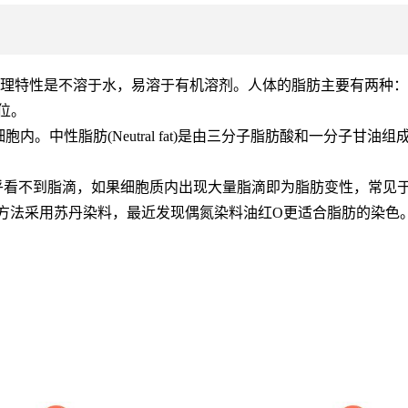
同的物理特性是不溶于水，易溶于有机溶剂。人体的脂肪主要有两种：
位。
内。中性脂肪(Neutral fat)是由三分子脂肪酸和一分子
乎看不到脂滴，如果细胞质内出现大量脂滴即为脂肪变性，常见
方法采用苏丹染料，最近发现偶氮染料油红O更适合脂肪的染色