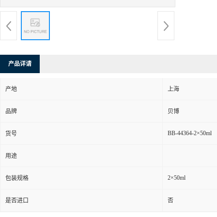
产品详请
产地
上海
品牌
贝博
BB-44364-2×50ml
货号
用途
2×50ml
包装规格
是否进口
否