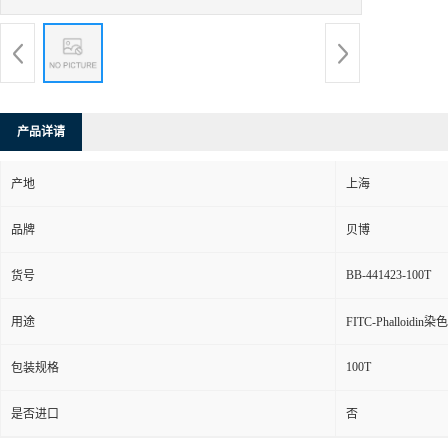
产品详请
产地
上海
品牌
贝博
BB-441423-100T
货号
用途
FITC-Phalloidi
100T
包装规格
是否进口
否