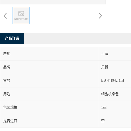
产品详请
产地
上海
品牌
贝博
BB-441942-1ml
货号
用途
细胞核染色
1ml
包装规格
是否进口
否