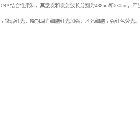
de是一种DNA结合性染料，其激发和发射波长分别为488nm和63
呈微弱红光，晚期凋亡细胞红光加强，坏死细胞呈强红色荧光。