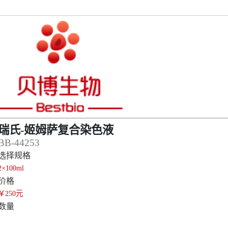
瑞氏-姬姆萨复合染色液
BB-44253
选择规格
2×100ml
价格
￥250元
数量