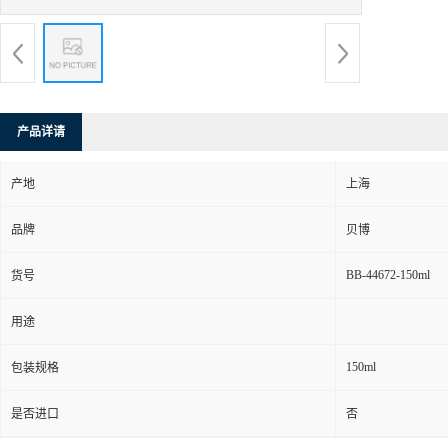
产品详请
产地
上海
品牌
贝博
BB-44672-150ml
货号
用途
150ml
包装规格
是否进口
否