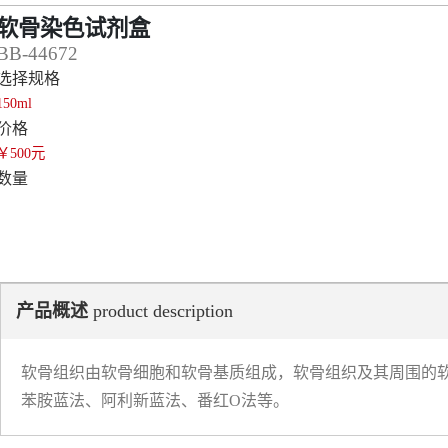
软骨染色试剂盒
BB-44672
选择规格
150ml
价格
￥500元
数量
产品概述
product description
软骨组织由软骨细胞和软骨基质组成，软骨组织及其周围的
苯胺蓝法、阿利新蓝法、番红O法等。