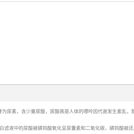
主要为尿素，含少量尿酸，尿酸高是人体的嘌呤因代谢发生紊乱
测原理是去蛋白滤液中的尿酸被磷钨酸氧化呈尿囊素和二氧化碳，磷钨