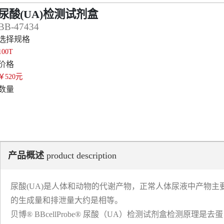
尿酸(UA)检测试剂盒
BB-47434
选择规格
100T
价格
￥520元
数量
产品概述
product description
尿酸(UA)是人体和动物的代谢产物，正常人体尿液中产物
的生成量和排泄量大约是相等。
贝博® BBcellProbe® 尿酸（UA）检测试剂盒检