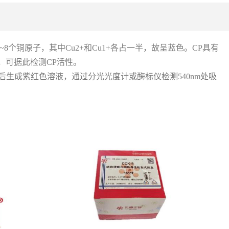
6~8个铜原子，其中Cu2+和Cu1+各占一半，故呈蓝色。CP具有
应，可据此检测CP活性。
后生成紫红色溶液，通过分光光度计或酶标仪检测540nm处吸