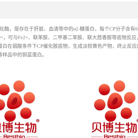
蓝蛋白氧化酶，是存在于肝脏、血清等中的α2-糖蛋白，每个CP分子含有
非专一，可与Fe2+、联苯胺、二甲基二苯胺、联大茴香胺等底物反
铜蓝蛋白在弱酸条件下CP催化胺底物，生成淡棕黄色产物，终止反应
等样品中的铜蓝蛋白。