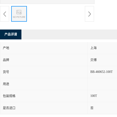
产品详请
产地
上海
品牌
贝博
BB-460652-100T
货号
用途
100T
包装规格
是否进口
否