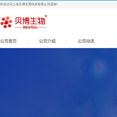
欢迎访问上海贝博生物科技有限公司官网！
公司首页
公司介绍
公司动态
|
|
|