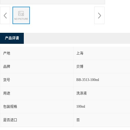
产品详请
产地
上海
品牌
贝博
BB-3513-100ml
货号
用途
洗涤液
100ml
包装规格
是否进口
否