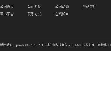
公司首页
公司介绍
公司动态
产品展厅
证书荣誉
联系方式
在线留言
版权所有 Copyright (©) 2026
上海贝博生物科技有限公司
XML
技术支持：
盖德化工