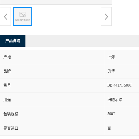
产品详请
产地
上海
品牌
贝博
BB-44171-500T
货号
用途
细胞示踪
500T
包装规格
是否进口
否