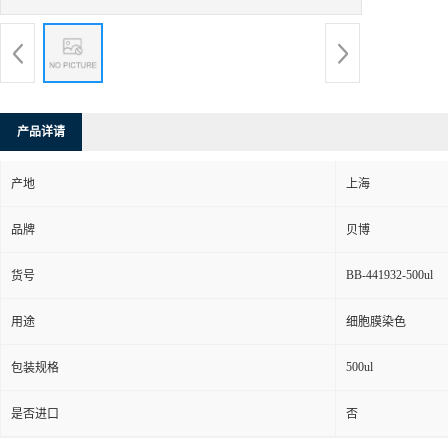
产品详请
产地
上海
品牌
贝博
BB-441932-500ul
货号
用途
细胞膜染色
500ul
包装规格
是否进口
否