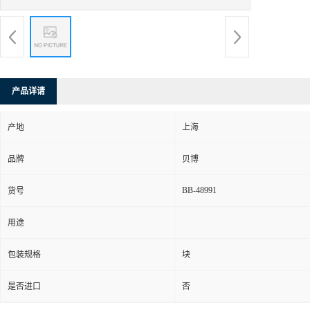
产品详请
产地
上海
品牌
贝博
BB-48991
货号
用途
包装规格
块
是否进口
否