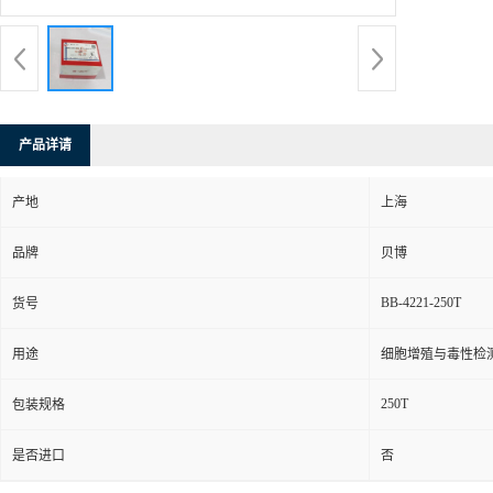
产品详请
产地
上海
品牌
贝博
BB-4221-250T
货号
用途
细胞增殖与毒性检
250T
包装规格
是否进口
否